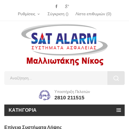
Ρυθμίσεις
Σύγκριση (
)
Λίστα επιθυμιών
(
0
)
expand_more
Υποστήριξη Πελατών
2810 211515
ΚΑΤΗΓΟΡΊΑ
Επίγεια Συστήματα Λήψης