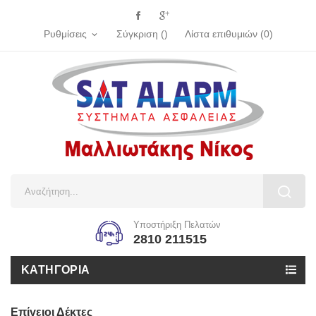
Ρυθμίσεις
Σύγκριση (
)
Λίστα επιθυμιών
(
0
)
expand_more
Υποστήριξη Πελατών
2810 211515
ΚΑΤΗΓΟΡΊΑ
Επίγειοι Δέκτες