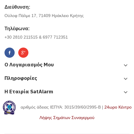
Διεύθυνση:
Ούλοφ Πάλμε 17, 71409 Ηράκλειο Κρήτης
Τηλέφωνα:
+30 2810 211515 & 6977 712351
Ο Λογαριασμός Μου
keyboard_arrow_down
Πληροφορίες
keyboard_arrow_down
Η Εταιρία SatAlarm
keyboard_arrow_down
αριθμός άδειας ΙΕΠΥΑ: 3015/39/60/2995-Β |
24ωρο Κέντρο
Λήψης Σημάτων Συναγερμού